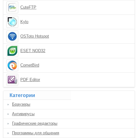
CuteFTP
Kylo
OSToto Hotspot
ESET NOD32
CometBird
PDF Editor
Категории
Браузеры
Антивирусы
Графические редакторы
Программы для общения