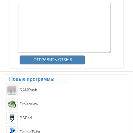
Новые программы
RAMRush
DriverView
PSPad
DoubleTwist