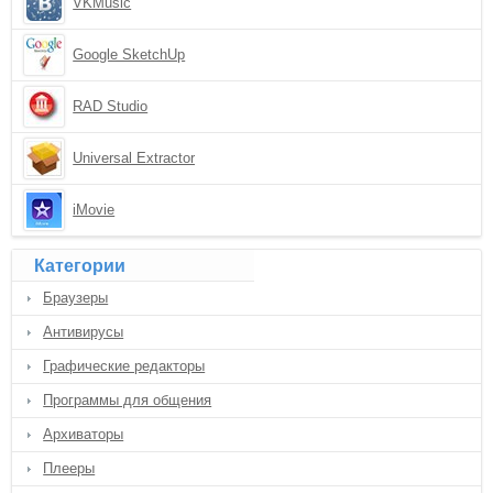
VKMusic
Google SketchUp
RAD Studio
Universal Extractor
iMovie
Категории
Браузеры
Антивирусы
Графические редакторы
Программы для общения
Архиваторы
Плееры