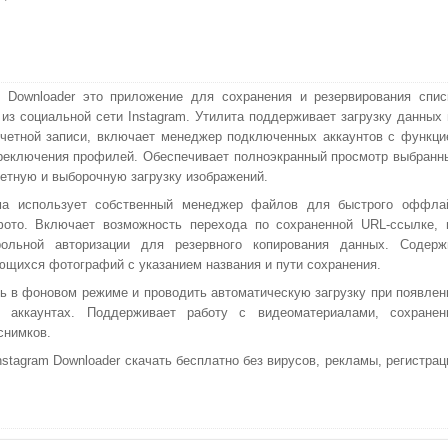
m Downloader это приложение для сохранения и резервирования спис
из социальной сети Instagram. Утилита поддерживает загрузку данных 
четной записи, включает менеджер подключенных аккаунтов с функци
реключения профилей. Обеспечивает полноэкранный просмотр выбранн
кетную и выборочную загрузку изображений.
ма использует собственный менеджер файлов для быстрого оффла
фото. Включает возможность перехода по сохраненной URL-ссылке, 
рольной авторизации для резервного копирования данных. Содерж
щихся фотографий с указанием названия и пути сохранения.
 в фоновом режиме и проводить автоматическую загрузку при появлен
 аккаунтах. Поддерживает работу с видеоматериалами, сохранен
снимков.
tagram Downloader скачать бесплатно без вирусов, рекламы, регистрац