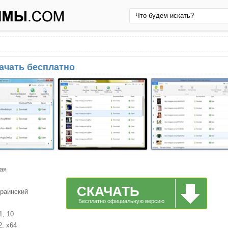
качать бесплатно
ая
СКАЧАТЬ
краинский
Бесплатно официальную версию
1, 10
2, x64