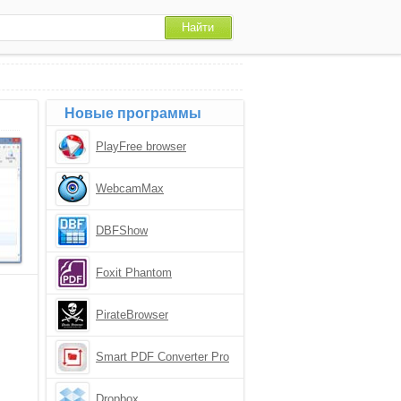
Новые программы
PlayFree browser
WebcamMax
DBFShow
Foxit Phantom
PirateBrowser
Smart PDF Converter Pro
Dropbox