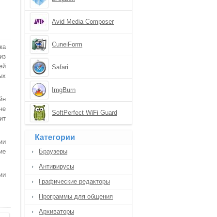
Avid Media Composer
CuneiForm
ка
из
ей
Safari
ых
ImgBurn
йн
не
SoftPerfect WiFi Guard
ит
Категории
ии
ие
Браузеры
Антивирусы
ии
Графические редакторы
Программы для общения
Архиваторы