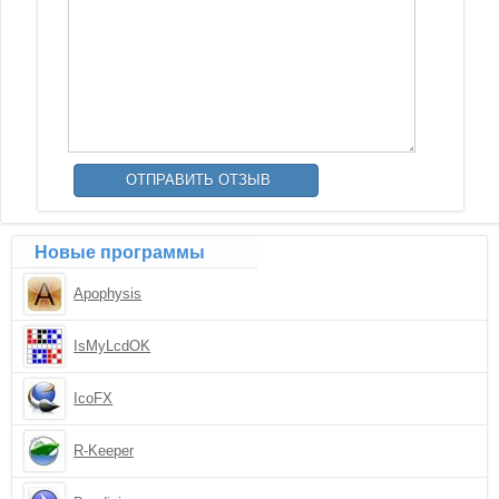
Новые программы
Apophysis
IsMyLcdOK
IcoFX
R-Keeper