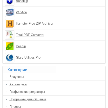
Bandizip
WinAce
Hamster Free ZIP Archiver
Total PDF Converter
PeaZip
Glary Utilities Pro
Категории
Браузеры
Антивирусы
Графические редакторы
Программы для общения
Плееры