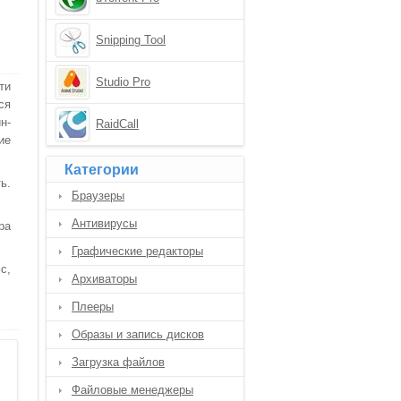
Snipping Tool
Studio Pro
ти
ся
н-
RaidCall
ие
Категории
ь.
Браузеры
Антивирусы
ра
Графические редакторы
с,
Архиваторы
Плееры
Образы и запись дисков
Загрузка файлов
Файловые менеджеры