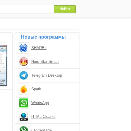
Новые программы
SHAREit
Nero StartSmart
Telegram Desktop
Spark
WhatsApp
HTML Cleaner
uTorrent Pro