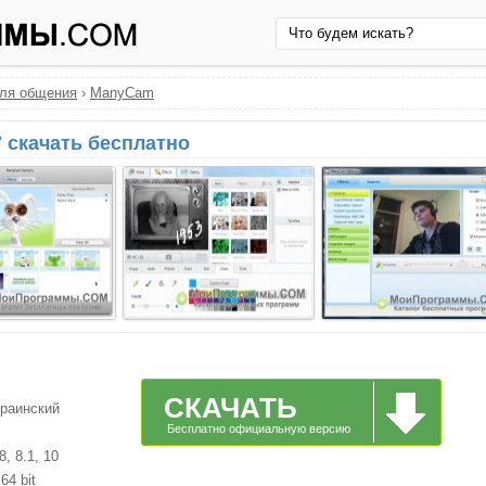
ля общения
›
ManyCam
 скачать бесплатно
СКАЧАТЬ
краинский
Бесплатно официальную версию
, 8.1, 10
64 bit