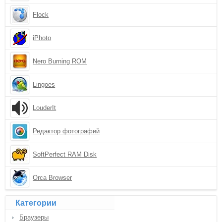
Flock
iPhoto
Nero Burning ROM
Lingoes
LouderIt
Редактор фотографий
SoftPerfect RAM Disk
Orca Browser
Категории
Браузеры