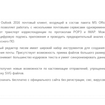
t Outlook 2016 почтовый клиент, входящий в состав пакета MS Offic
позволяет работать с несколькими почтовыми сервисами одновременн
ет транспорт корреспонденции по протоколам POP3 и IMAP. Мож
цифровую подпись приложения и проводить предварительный анализ 
усного ПО.
ый редактор писем имеет широкий набор инструментов для создания
ния почты. Присутствует возможность приема файлов большого размер
онимает большинство кодировок текста и умеет синхронизировать данн
получил новые возможности по кастомизации отправлений, упрощенн
ржку SVG файлов.
 скачать бесплатно с официального сайта без регистрации, смс, вирусов