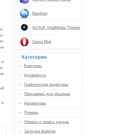
Maxthon
ArcSoft TotalMedia Theatre
e.
о.
ет
Opera Mini
на
Категории
 и
Браузеры
а.
ые
Антивирусы
Графические редакторы
ый
Программы для общения
 и
Архиваторы
Плееры
Образы и запись дисков
Загрузка файлов