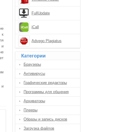
FullUpdate
iCall
ие
 к
ля
Advego Plagiatus
 и
не
Категории
ет
Браузеры
ом
Антивирусы
Графические редакторы
 и
Программы для общения
Архиваторы
Плееры
Образы и запись дисков
Загрузка файлов