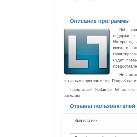
Описание программы
NetLimit
содержит и
Интернету, 
каждого э
гарантирова
будет прев
предоставле
НетЛими
активными программами. Подробные от
Предлагаем NetLimiter 64 bit ска
рекламы.
Отзывы пользователей
Имя или ник: