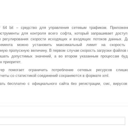
er 64 bit – средство для управления сетевым трафиком. Приложен
нструменты для контроля всего софта, который запрашивает доступ
и регулирования скорости исходящих и входящих потоков данных. Д
лемента можно установить максимальный лимит на скорость
нную пропускную величину. В первом случае скорость загрузки файлов 
ышать допустимых значений, а во втором указанным процессам буд
н приоритет.
тер помогает ограничить потребление сетевых ресурсов слишк
четы со статистикой соединений сохраняются в формате xml.
чать бесплатно с официального сайта без регистрации, смс, вирусов