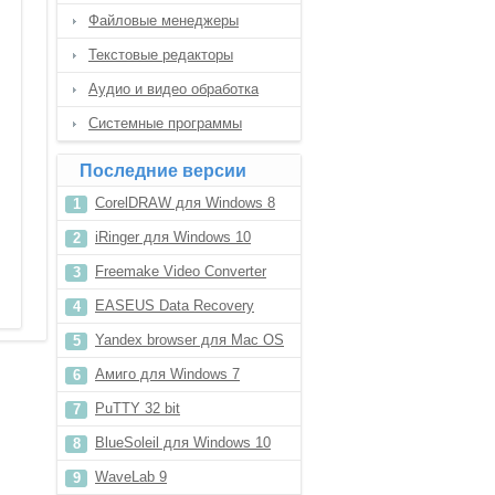
Файловые менеджеры
Текстовые редакторы
Аудио и видео обработка
Системные программы
Последние версии
CorelDRAW для Windows 8
iRinger для Windows 10
Freemake Video Converter
4.1.9
EASEUS Data Recovery
Wizard 8.0
Yandex browser для Mac OS
Амиго для Windows 7
PuTTY 32 bit
BlueSoleil для Windows 10
WaveLab 9