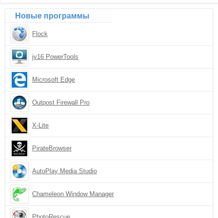
Новые программы
Flock
jv16 PowerTools
Microsoft Edge
Outpost Firewall Pro
X-Lite
PirateBrowser
AutoPlay Media Studio
Chameleon Window Manager
PhotoRescue