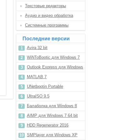
Текстовые редакторы
Аудио и видео обработка
Системные программы
Последние версии
Avira 32 bit
WiNToBootic для Windows 7
Outlook Express для Windows
8
MATLAB 7
UNetbootin Portable
UltraISO 9.5
Балаболка для Windows 8
AIMP для Windows 7 64 bit
HDD Regenerator 2016
SMPlayer для Windows XP