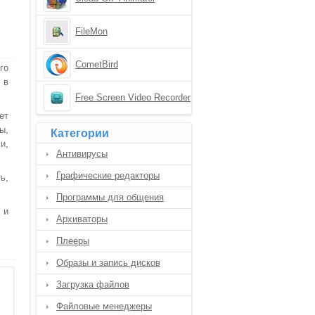
FileMon
CometBird
го
 в
Free Screen Video Recorder
ет
ы,
Категории
и,
Антивирусы
Графические редакторы
ь,
Программы для общения
 и
Архиваторы
Плееры
Образы и запись дисков
Загрузка файлов
Файловые менеджеры