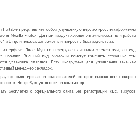
n Portable представляет собой улучшенную версию кроссплатформенно
ателя Mozilla Firefox. Данный продукт хорошо оптимизирован для работы
4 bit, где и показывает заметный прирост в быстродействии.
й интерфейс Пале Мун не перегружен лишними элементами, он буд
же новичку. Внешний вид оболочки помогут изменить сторонние тем
тся установка плагинов. Есть инструмент для управления закачкам
ктичный менеджер закладок.
раузер ориентирован на пользователей, которые высоко ценят скорост
тернете. Не требует установки на компьютер.
чать бесплатно с официального сайта без регистрации, смс, вирусов