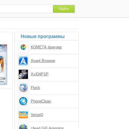
Новые программы
КОМЕТА браузер
Avant Browser
XviD4PSP
Flock
PhoneClean
VerseQ
Ulead GIF Animator