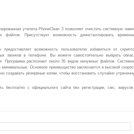
зированная утилита PhoneClean 3 позволяет очистить системную памя
х файлов. Присутствует возможность деинсталлировать временн
н предоставляет возможность пользователю избавиться от скрипто
арых звонков в телефоне. Вы можете самостоятельно выбрать облас
я. Программа распознает около 35 видов ненужных файлов. Системн
– минимальные. Основное преимущество заключается в высокой скорос
но создавать резервные копии, чтобы восстановить случайно утраченн
ть бесплатно с официального сайта без регистрации, смс, вирусов