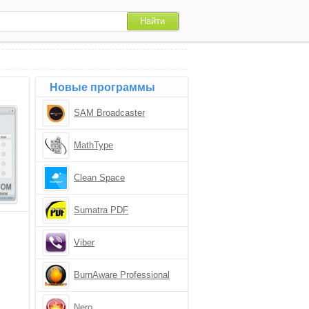
Новые программы
SAM Broadcaster
MathType
Clean Space
Sumatra PDF
Viber
BurnAware Professional
Nero