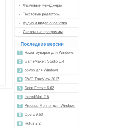
Файловые менеджеры
Текстовые редакторы
Аудио и видео обработка
Системные программы
Последние версии
Razer Synapse для Windows
10
GameMaker: Studio 1.4
ooVoo для Windows
DWG TrueView 2017
Deep Freeze 6.62
IncrediMail 2.5
Process Monitor для Windows
10
Opera 9.60
Rufus 2.2