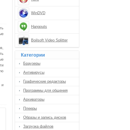
WinDVD
Hangouts
ть
ые
Boilsoft Video Splitter
в,
ть
Категории
ые
Браузеры
ти
ую
Антивирусы
Графические редакторы
 и
Программы для общения
Архиваторы
Плееры
Образы и запись дисков
Загрузка файлов