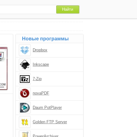
Новые программы
Dropbox
Inkscape
7-Zip
novaPDF
Daum PotPlayer
Golden FTP Server
PowerArchiver