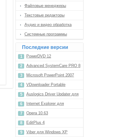
Файловые менеджеры
Текстовые редакторы
Аудио и видео обработка
Системные программы
Последние версии
PowerDVD 12
Advanced SystemCare PRO 8
Microsoft PowerPoint 2007
VDownloader Portable
Auslogics Driver Updater для
Windows 7
Internet Explorer для
компьютера
Opera 10.63
EditPlus 4
Viber для Windows XP