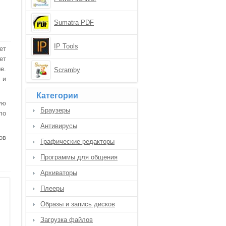
Sumatra PDF
IP Tools
ет
ет
е.
Scramby
 и
Категории
ую
Браузеры
ло
Антивирусы
ов
Графические редакторы
Программы для общения
Архиваторы
Плееры
Образы и запись дисков
Загрузка файлов