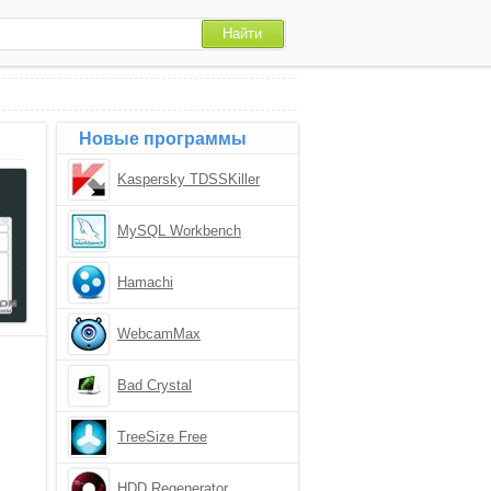
Новые программы
Kaspersky TDSSKiller
MySQL Workbench
Hamachi
WebcamMax
Bad Crystal
TreeSize Free
HDD Regenerator