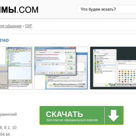
ля общения
›
QIP
атно
СКАЧАТЬ
краинский
Бесплатно официальную версию
, 8.1, 10
64 bit