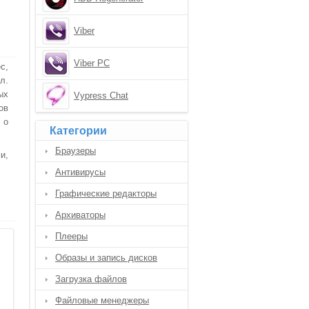
Viber
Viber PC
с,
л.
ых
Vypress Chat
ов
 о
Категории
Браузеры
и,
Антивирусы
Графические редакторы
Архиваторы
Плееры
Образы и запись дисков
Загрузка файлов
Файловые менеджеры