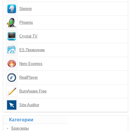
Sleipnir
Phoenix
Crystal TV
ES Проводник
Nero Express
RealPlayer
BurnAware Free
Site-Auditor
Категории
Браузеры