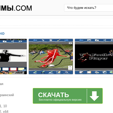
тно
ая
СКАЧАТЬ
краинский
Бесплатно официальную версию
1, 10
2, x64