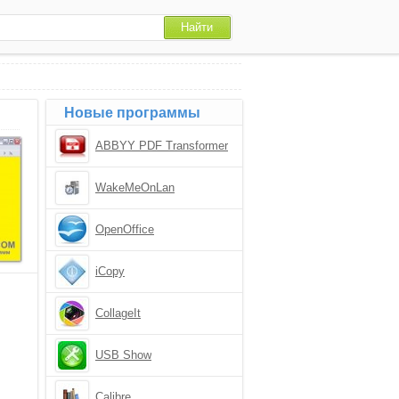
Новые программы
ABBYY PDF Transformer
WakeMeOnLan
OpenOffice
iCopy
CollageIt
USB Show
Calibre