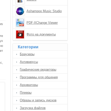
Ashampoo Music Studio
PDF-XChange Viewer
ws
Фото на документы
те
ух
но
Категории
ет
Браузеры
Антивирусы
с,
Графические редакторы
Программы для общения
Архиваторы
Плееры
Образы и запись дисков
Загрузка файлов