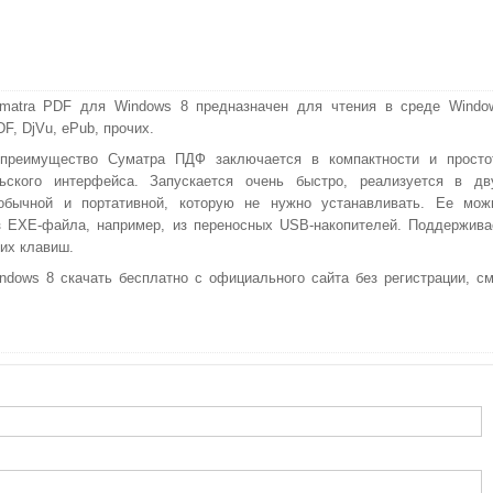
matra PDF для Windows 8 предназначен для чтения в среде Windo
F, DjVu, ePub, прочих.
 преимущество Суматра ПДФ заключается в компактности и просто
льского интерфейса. Запускается очень быстро, реализуется в дв
обычной и портативной, которую не нужно устанавливать. Ее мож
з EXE-файла, например, из переносных USB-накопителей. Поддержива
чих клавиш.
dows 8 скачать бесплатно с официального сайта без регистрации, см