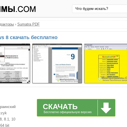
едакторы
›
Sumatra PDF
s 8 скачать бесплатно
СКАЧАТЬ
краинский
Бесплатно официальную версию
czyk
, 8.1, 10
64 bit