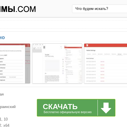
но
ая
СКАЧАТЬ
краинский
Бесплатно официальную версию
1, 10
2, x64