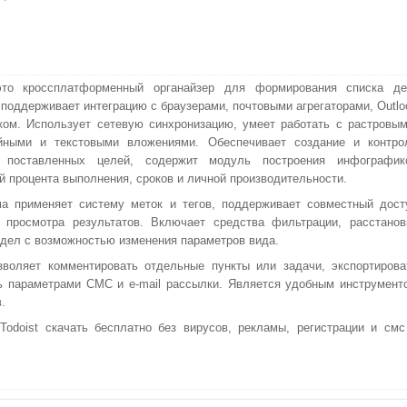
 это кроссплатформенный органайзер для формирования списка де
поддерживает интеграцию с браузерами, почтовыми агрегаторами, Outlo
ом. Использует сетевую синхронизацию, умеет работать с растровым
йными и текстовыми вложениями. Обеспечивает создание и контро
 поставленных целей, содержит модуль построения инфографик
й процента выполнения, сроков и личной производительности.
а применяет систему меток и тегов, поддерживает совместный дост
 просмотра результатов. Включает средства фильтрации, расстанов
 дел с возможностью изменения параметров вида.
зволяет комментировать отдельные пункты или задачи, экспортирова
ть параметрами СМС и e-mail рассылки. Является удобным инструмент
.
doist скачать бесплатно без вирусов, рекламы, регистрации и смс