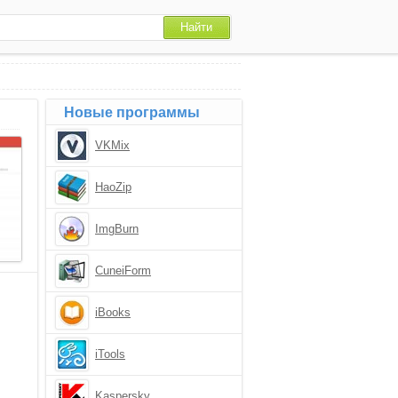
Новые программы
VKMix
HaoZip
ImgBurn
CuneiForm
iBooks
iTools
Kaspersky