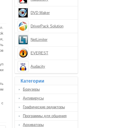
DVD Maker
DriverPack Solution
л.
ok
и,
NetLimiter
ль
ов
EVEREST
уп
Audacity
ки
Категории
ть
ом
Браузеры
Антивирусы
 с
Графические редакторы
Программы для общения
Архиваторы