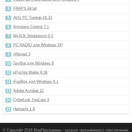
FRAPS 64 bit
AVG PC Tuneup 16.32
Anyplace Control 7.1
MySQL Workbench 6.3
PC RADIO для Windows XP
vReveal 3
SpyBot для Windows 8
ePochta Mailer 9.36
iFunBox для Windows 8.1
Adobe Acrobat 12
CyberLink YouCam 4
Hamachi 1.8
© Copyright 2018 МоиПрограммы - каталог программного обеспечения.