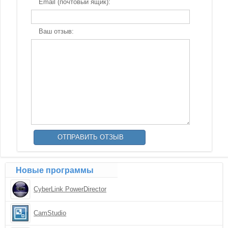
Email (почтовый ящик):
Ваш отзыв:
Новые программы
CyberLink PowerDirector
CamStudio