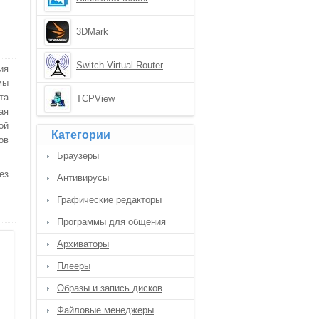
3DMark
Switch Virtual Router
ия
мы
та
TCPView
ая
ой
Категории
ов
Браузеры
ез
Антивирусы
Графические редакторы
Программы для общения
Архиваторы
Плееры
Образы и запись дисков
Файловые менеджеры