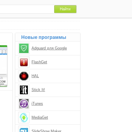
Новые программы
Adguard для Google
Chrome
FlashGet
HAL
Stick It!
iTunes
MediaGet
SlideShow Maker