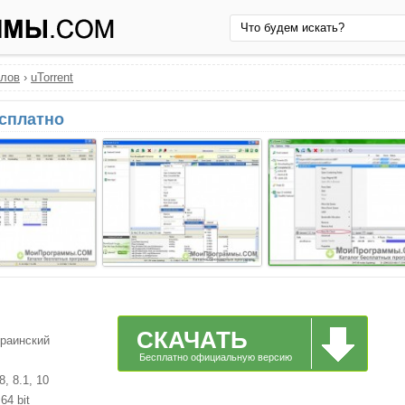
йлов
›
uTorrent
есплатно
СКАЧАТЬ
краинский
Бесплатно официальную версию
, 8.1, 10
64 bit