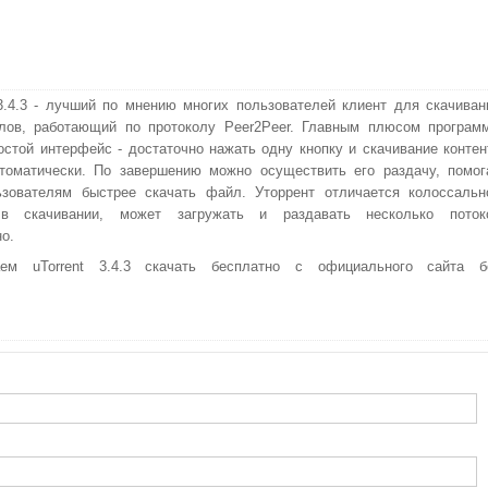
 3.4.3 - лучший по мнению многих пользователей клиент для скачиван
йлов, работающий по протоколу Peer2Peer. Главным плюсом програм
остой интерфейс - достаточно нажать одну кнопку и скачивание контен
томатически. По завершению можно осуществить его раздачу, помог
ьзователям быстрее скачать файл. Уторрент отличается колоссальн
в скачивании, может загружать и раздавать несколько поток
о.
аем uTorrent 3.4.3 скачать бесплатно с официального сайта б