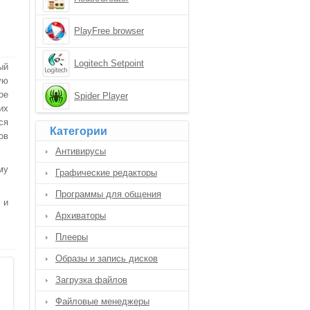
PlayFree browser
Logitech Setpoint
ый
ую
ое
Spider Player
их
ся
Категории
ов
Антивирусы
му
Графические редакторы
Программы для общения
 и
Архиваторы
Плееры
Образы и запись дисков
Загрузка файлов
Файловые менеджеры