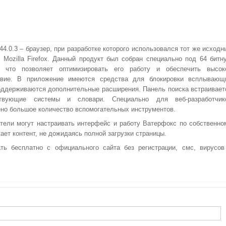
 44.0.3 – браузер, при разработке которого использовался тот же исходн
в Mozilla Firefox. Данный продукт был собран специально под 64 битн
у, что позволяет оптимизировать его работу и обеспечить высок
твие. В приложение имеются средства для блокировки всплывающ
оддерживаются дополнительные расширения. Панель поиска встраивает
твующие системы и словари. Специально для веб-разработчик
но большое количество вспомогательных инструментов.
тели могут настраивать интерфейс и работу Ватерфокс по собственно
ет контент, не дожидаясь полной загрузки страницы.
ать бесплатно с официального сайта без регистрации, смс, вирусов