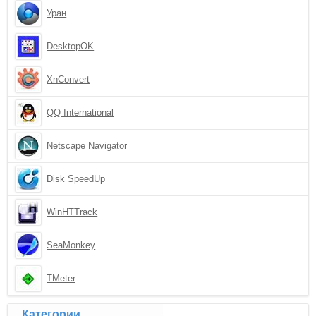
Уран
DesktopOK
XnConvert
QQ International
Netscape Navigator
Disk SpeedUp
WinHTTrack
SeaMonkey
TMeter
Категории