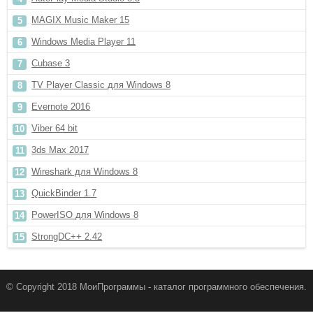
MAGIX Music Maker 15
Windows Media Player 11
Cubase 3
TV Player Classic для Windows 8
Evernote 2016
Viber 64 bit
3ds Max 2017
Wireshark для Windows 8
QuickBinder 1.7
PowerISO для Windows 8
StrongDC++ 2.42
© Copyright 2018 МоиПрограммы - каталог программного обеспечения.