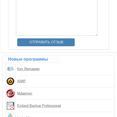
Новые программы
Key Remapper
AIMP
Mdaemon
Exiland Backup Professional