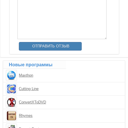
Новые программы
Maxthon
Cutting Line
ConvertXToDVD
Rhymes