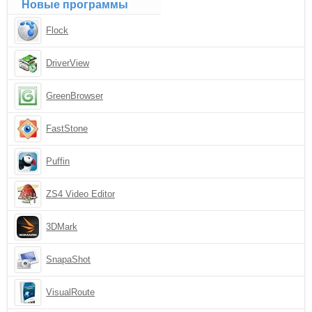
Новые программы
Flock
DriverView
GreenBrowser
FastStone
Puffin
ZS4 Video Editor
3DMark
SnapaShot
VisualRoute