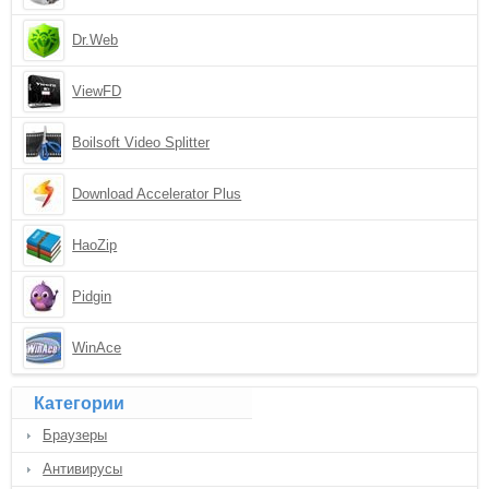
Dr.Web
ViewFD
Boilsoft Video Splitter
Download Accelerator Plus
HaoZip
Pidgin
WinAce
Категории
Браузеры
Антивирусы