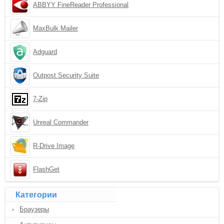
ABBYY FineReader Professional
MaxBulk Mailer
Adguard
Outpost Security Suite
7-Zip
Unreal Commander
R-Drive Image
FlashGet
Категории
Браузеры