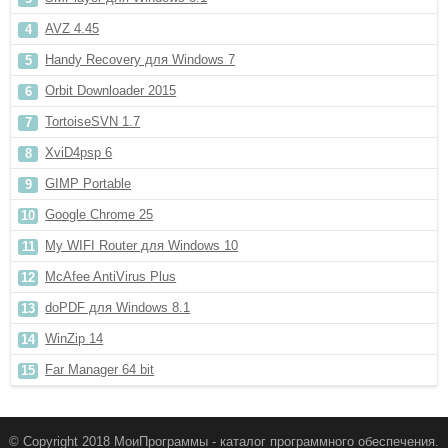
AVZ 4.45
Handy Recovery для Windows 7
Orbit Downloader 2015
TortoiseSVN 1.7
XviD4psp 6
GIMP Portable
Google Chrome 25
My WIFI Router для Windows 10
McAfee AntiVirus Plus
doPDF для Windows 8.1
WinZip 14
Far Manager 64 bit
© Copyright 2018 МоиПрограммы - каталог программного обеспечения.