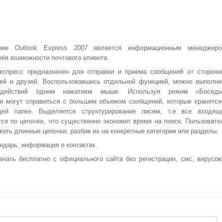
ние Outlook Express 2007 является информационным менеджеро
ебя возможности почтового клиента.
кспресс предназначен для отправки и приема сообщений от сторонн
ей и друзей. Воспользовавшись отдельной функцией, можно выполни
 действий одним нажатием мыши. Используя режим «Беседы
и могут справиться с большим объемом сообщений, которые хранятся
щей папке. Выделяется структурирование писем, т.е все входящ
ся по цепочке, что существенно экономит время на поиск. Пользовате
ать длинные цепочки, разбив их на конкретные категории или разделы.
ндарь, информация о контактах.
ачать бесплатно с официального сайта без регистрации, смс, вирусов