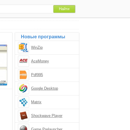
Новые программы
WinZip
AceMoney
Pdf995
Google Desktop
Matrix
Shockwave Player
Game Prelauncher