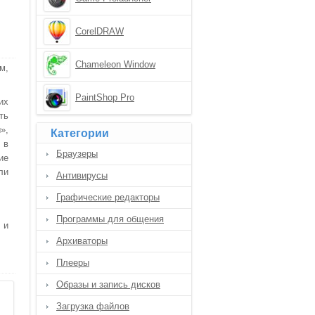
CorelDRAW
Chameleon Window
м,
Manager
PaintShop Pro
их
ть
»,
Категории
 в
Браузеры
ие
ли
Антивирусы
Графические редакторы
Программы для общения
 и
Архиваторы
Плееры
Образы и запись дисков
Загрузка файлов