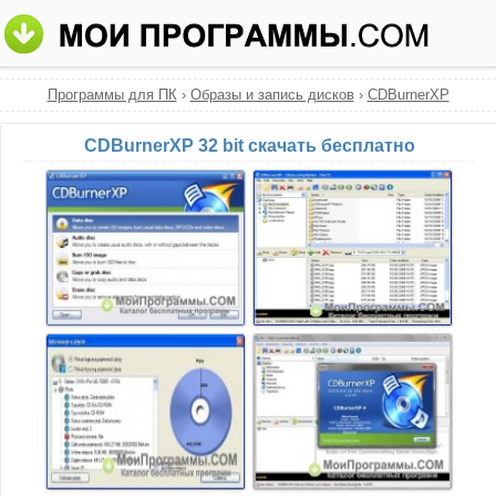
Программы для ПК
›
Образы и запись дисков
›
CDBurnerXP
CDBurnerXP 32 bit скачать бесплатно