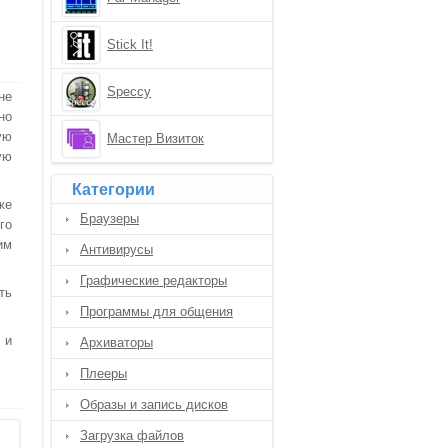
Stick It!
Speccy
не
но
ую
Мастер Визиток
ую
Категории
же
Браузеры
го
им
Антивирусы
Графические редакторы
ть
Программы для общения
 и
Архиваторы
Плееры
Образы и запись дисков
Загрузка файлов