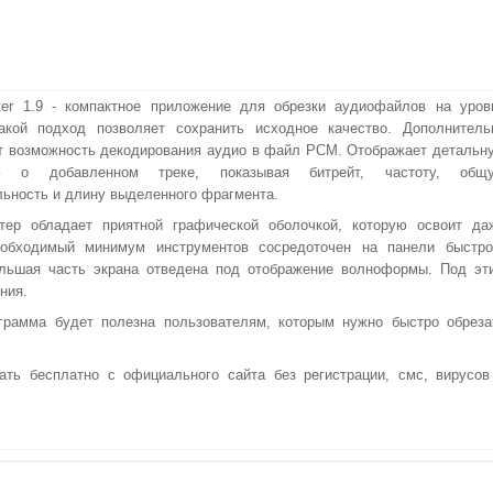
er 1.9 - компактное приложение для обрезки аудиофайлов на уров
акой подход позволяет сохранить исходное качество. Дополнитель
т возможность декодирования аудио в файл PCM. Отображает детальн
ю о добавленном треке, показывая битрейт, частоту, общ
ьность и длину выделенного фрагмента.
тер обладает приятной графической оболочкой, которую освоит да
еобходимый минимум инструментов сосредоточен на панели быстро
ольшая часть экрана отведена под отображение волноформы. Под эт
ния.
грамма будет полезна пользователям, которым нужно быстро обреза
ать бесплатно с официального сайта без регистрации, смс, вирусов