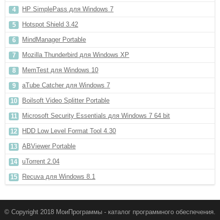
HP SimplePass для Windows 7
Hotspot Shield 3.42
MindManager Portable
Mozilla Thunderbird для Windows XP
MemTest для Windows 10
aTube Catcher для Windows 7
Boilsoft Video Splitter Portable
Microsoft Security Essentials для Windows 7 64 bit
HDD Low Level Format Tool 4.30
ABViewer Portable
uTorrent 2.04
Recuva для Windows 8.1
© Copyright 2018 МоиПрограммы - каталог программного обеспечения.