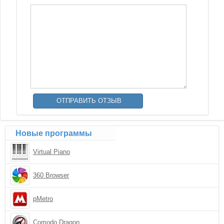
Новые программы
Virtual Piano
360 Browser
pMetro
Comodo Dragon